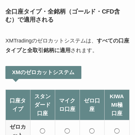
全口座タイプ・全銘柄（ゴールド・CFD含
む）で適用される
XMTradingのゼロカットシステムは、
すべての口座
タイプと全取引銘柄に適用
されます。
XMのゼロカットシステム
スタン
KIWA
口座タ
マイク
ゼロ口
ダード
MI極
イプ
ロ口座
座
口座
口座
ゼロカ
◯
◯
◯
◯