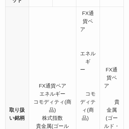
ット
FX通
貨ペ
ア
エネル
ギ
ー
FX通
貨ペ
FX通貨ペア
ア
エネルギー
コモ
コモディティ(商
ディテ
貴
取り扱
品)
ィ(商
金属
い銘柄
株式指数
品)
(ゴー
貴金属(ゴール
ルド・