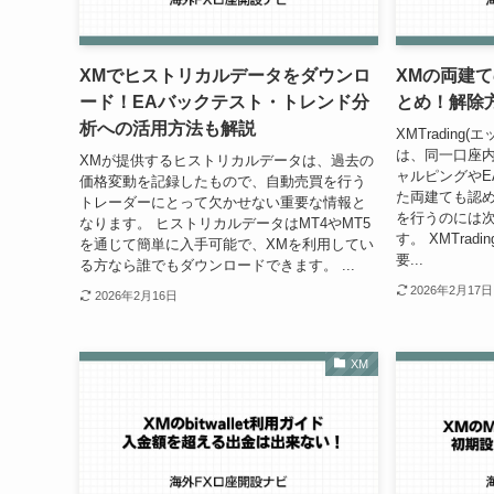
XMでヒストリカルデータをダウンロ
XMの両建
ード！EAバックテスト・トレンド分
とめ！解除
析への活用方法も解説
XMTradin
は、同一口座
XMが提供するヒストリカルデータは、過去の
ャルピングやE
価格変動を記録したもので、自動売買を行う
た両建ても認め
トレーダーにとって欠かせない重要な情報と
を行うのには
なります。 ヒストリカルデータはMT4やMT5
す。 XMTra
を通じて簡単に入手可能で、XMを利用してい
要...
る方なら誰でもダウンロードできます。 ...
2026年2月17日
2026年2月16日
XM