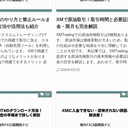
てのやり方と禁止ルールま
XMで原油取引！取引時間と必要証
方法や活用法も紹介
金・限月も完全解説
g(エックスエムトレーディング)で
XMTradingでの原油先物取引は5種類あり
内での両建て取引に加え、スキ
す。 原油市場は価格変動が大きいため、
A（自動売買ツール）を利用し
の仕組みや必要な知識を十分に理解してお
られています。 XMで両建て
ことが大切です。 本記事では、XMTradin
次のようなメリットがありま
提供する原油先物取引の基本情報や必要証
dingで両建てをするメリット 必
金の目安を解説します。あわせて、取引時..
2026年4月1日
XM