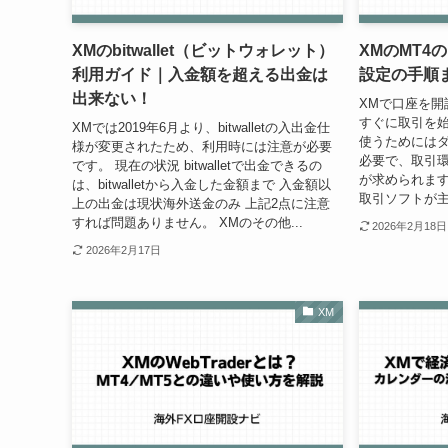
XMのbitwallet（ビットウォレット）
XMのMT4
利用ガイド｜入金額を超える出金は
設定の手順
出来ない！
XMで口座を開
すぐに取引を始
XMでは2019年6月より、bitwalletの入出金仕
使うためには
様が変更されたため、利用時には注意が必要
必要で、取引
です。 現在の状況 bitwalletで出金できるの
が求められます
は、bitwalletから入金した金額まで 入金額以
取引ソフトが主
上の出金は現状海外送金のみ 上記2点に注意
すれば問題ありません。 XMのその他...
2026年2月18日
2026年2月17日
XM