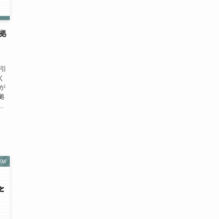
拠
ま
取引
く
gが
拠
.
XM