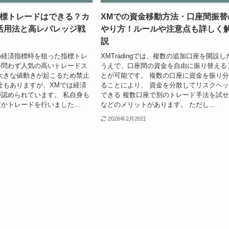
指標トレードはできる？カ
XMでの資金移動方法・口座間振替
活用法と高レバレッジ戦
やり方！ルールや注意点も詳しく
説
の経済指標時を狙った指標トレ
XMTradingでは、複数の追加口座を開設し
外問わず人気の高いトレードス
うえで、口座間の資金を自由に振り替える
大きな値動きが起こるため禁止
とが可能です。 複数の口座に資金を振り
社もありますが、XMでは経済
ることにより、 資金を分散してリスクヘ
認められています。 私自身も
できる 複数口座で別のトレード手法を試
かトレードを行いました...
などのメリットがあります。 ただし...
2026年2月20日