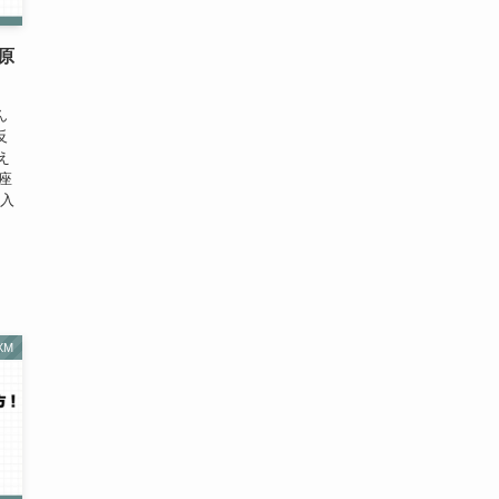
原
ん
反
え
座
大入
XM