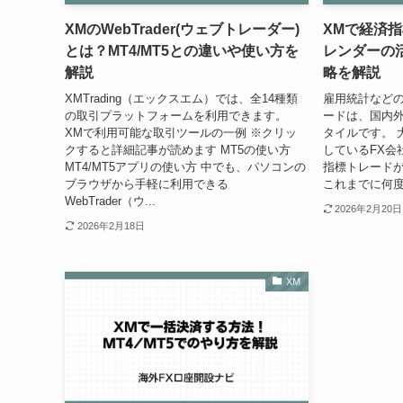
XMのWebTrader(ウェブトレーダー)
XMで経済
とは？MT4/MT5との違いや使い方を
レンダーの
解説
略を解説
XMTrading（エックスエム）では、全14種類
雇用統計など
の取引プラットフォームを利用できます。
ードは、国内
XMで利用可能な取引ツールの一例 ※クリッ
タイルです。 
クすると詳細記事が読めます MT5の使い方
しているFX会
MT4/MT5アプリの使い方 中でも、パソコンの
指標トレードが
ブラウザから手軽に利用できる
これまでに何度
WebTrader（ウ...
2026年2月20日
2026年2月18日
XM