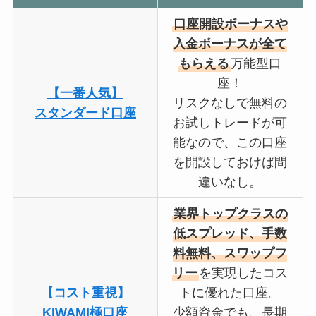
口座開設ボーナスや
入金ボーナスが全て
もらえる
万能型口
座！
【一番人気】
リスクなしで無料の
スタンダード口座
お試しトレードが可
能なので、この口座
を開設しておけば間
違いなし。
業界トップクラスの
低スプレッド、手数
料無料、スワップフ
リー
を実現したコス
【コスト重視】
トに優れた口座。
KIWAMI極口座
少額資金でも、長期