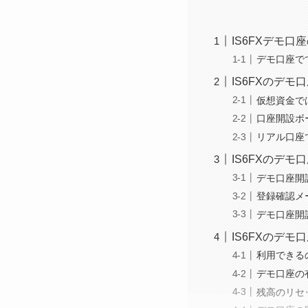
IS6FXデモ口
デモ口座で
IS6FXのデ
仮想資金で
口座開設ボ
リアル口座
IS6FXのデ
デモ口座開
登録確認メ
デモ口座開
IS6FXのデ
利用できる
デモ口座の
残高のリセ