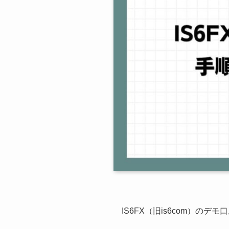
IS6FX（旧is6com）