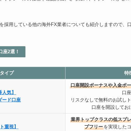
を採用している他の海外FX業者についても紹介しますので、
口座2選！
タイプ
特
口座開設ボーナスや入金ボ
番人気】
口
ダード口座
リスクなしで無料のお試し
口座を開設してお
業界トップクラスの低スプ
ト重視】
プフリー
を実現した