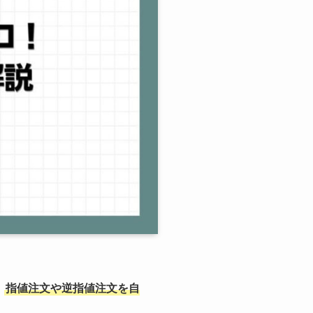
、
指値注文や逆指値注文を自