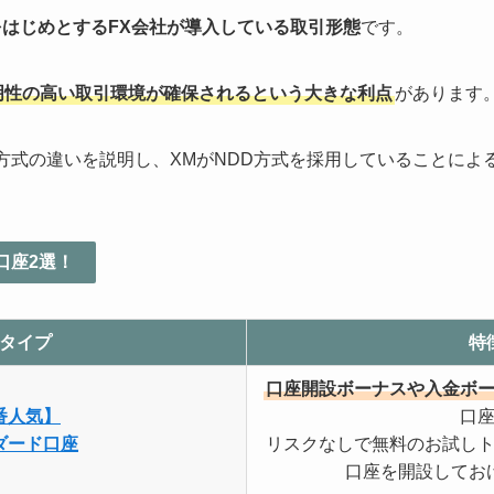
をはじめとするFX会社が導入している取引形態
です。
明性の高い取引環境が確保されるという大きな利点
があります
D方式の違いを説明し、XMがNDD方式を採用していることによ
口座2選！
タイプ
特
口座開設ボーナスや入金ボ
番人気】
口
ダード口座
リスクなしで無料のお試し
口座を開設してお