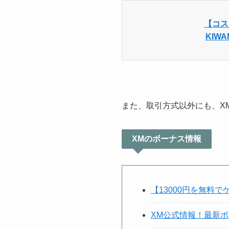
【コス
KIW
また、取引方式以外にも、X
XMのボーナス情報
【13000円を無料
XM公式情報！最新