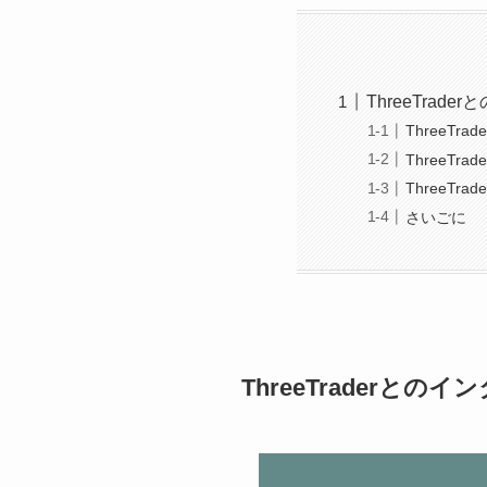
ThreeTrad
ThreeTr
ThreeT
ThreeTr
さいごに
ThreeTraderとの