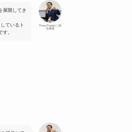
を展開してき
引しているト
ThreeTraderご担
当者様
です。