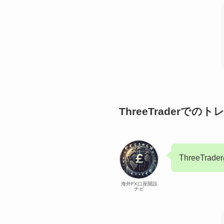
ThreeTraderで
ThreeTr
海外FX口座開設
ナビ