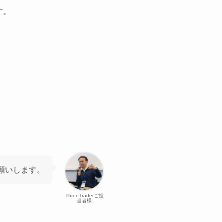
す。
願いします。
ThreeTraderご担
当者様