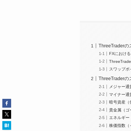
ThreeTrad
FXにおけ
ThreeT
スワップポ
ThreeTrad
メジャー通
マイナー通
暗号資産（
貴金属（ゴ
エネルギー
株価指数（