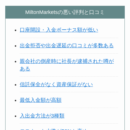
MiltonMarketsの悪い評判と口コミ
口座開設・入金ボーナス額が低い
出金拒否や出金遅延の口コミが多数ある
親会社の倒産時に社長が逮捕された噂が
ある
信託保全がなく資産保証がない
最低入金額が高額
入出金方法が3種類