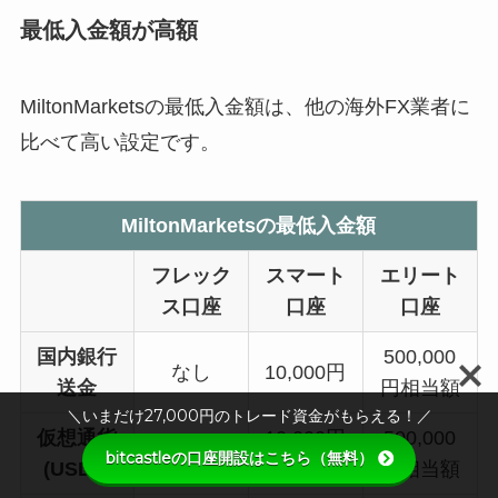
最低入金額が高額
MiltonMarketsの最低入金額は、他の海外FX業者に
比べて高い設定です。
MiltonMarketsの最低入金額
フレック
スマート
エリート
ス口座
口座
口座
国内銀行
500,000
なし
10,000円
送金
円相当額
＼いまだけ27,000円のトレード資金がもらえる！／
仮想通貨
10,000円
500,000
なし
bitcastleの口座開設はこちら（無料）
(USDT)
相当額
円相当額