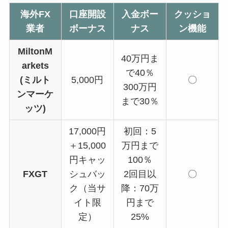
海外FX
口座開設
入金ボー
クッショ
業者
ボーナス
ナス
ン機能
MiltonM
40万円ま
arkets
で40％
(ミルト
5,000円
〇
300万円
ンマーケ
まで30％
ッツ)
17,000円
初回：5
＋15,000
万円まで
円キャッ
100％
FXGT
シュバッ
2回目以
〇
ク（当サ
降：70万
イト限
円まで
定）
25%