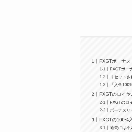
FXGTボーナ
FXGTボ
リセットさ
「入金10
FXGTのロイ
FXGTの
ボーナスリ
FXGTの10
過去には不