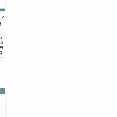
タイ
選
種類
口座
自動
引
ルピ
RY