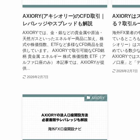
AXIORY(アキシオリー)のCFD取引｜
AXIORY
レバレッジやスプレッドも解説
る？取引ル
AXIORYでは、金・銀などの貴金属や原油・
海外FX業者の
天然ガスといったエネルギー商品に加え、株
ているところも
式や株価指数、ETFなど多様なCFD商品を提
シオリー）は
供しています。 AXIORYで取引可能なCFD銘
めている数少な
柄 貴金属 エネルギー 株式 株価指数 ETF（ア
AXIORYで
ルファ口座のみ） 本記事では、AXIORYが提
ノ口座」と「テ
供...
2026年2月7日
2026年2月7日
AXIORY