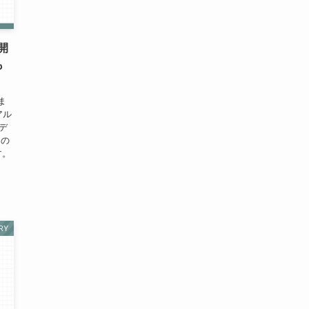
開
も
ま
アル
デ
」の
す。
RY