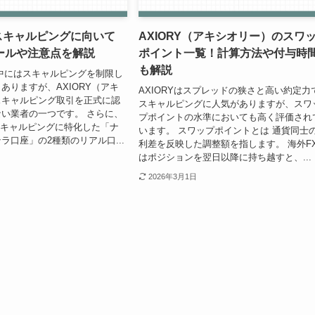
はスキャルピングに向いて
AXIORY（アキシオリー）のスワ
ールや注意点を解説
ポイント一覧！計算方法や付与時
も解説
中にはスキャルピングを制限し
ありますが、AXIORY（アキ
AXIORYはスプレッドの狭さと高い約定力
スキャルピング取引を正式に認
スキャルピングに人気がありますが、スワ
い業者の一つです。 さらに、
プポイントの水準においても高く評価され
はスキャルピングに特化した「ナ
います。 スワップポイントとは 通貨同士
ラ口座」の2種類のリアル口...
利差を反映した調整額を指します。 海外F
はポジションを翌日以降に持ち越すと、...
2026年3月1日