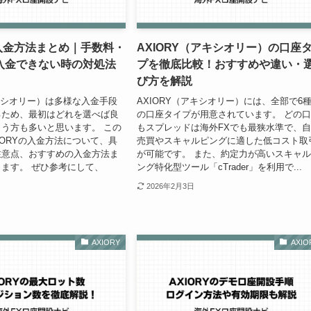
の入金方法まとめ｜手数料・
AXIORY（アキシオリー）の口座
入金できない時の対処法
プを徹底比較！おすすめや違い・
び方を解説
アキシオリー）は多様な入金手段
AXIORY（アキシオリー）には、全部で6
るため、最初はどれを選べば良
の口座タイプが用意されています。 どの
う方も多いと思います。 この
もスプレッドは海外FXでも最狭水準で、
IORYの入金方法について、具
売買やスキャルピングに適した低コスト取
注意点、おすすめの入金方法ま
が可能です。 また、約定力が高いスキャ
ます。 ぜひ参考にして、
ング特化型ツール「cTrader」を利用で...
2026年2月3日
AXIORY
AXIO