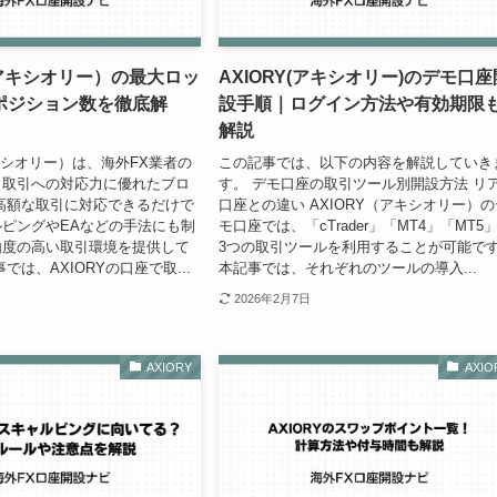
（アキシオリー）の最大ロッ
AXIORY(アキシオリー)のデモ口座
ポジション数を徹底解
設手順｜ログイン方法や有効期限
解説
アキシオリー）は、海外FX業者の
この記事では、以下の内容を解説していき
口取引への対応力に優れたブロ
す。 デモ口座の取引ツール別開設方法 リ
高額な取引に対応できるだけで
口座との違い AXIORY（アキシオリー）の
ピングやEAなどの手法にも制
モ口座では、「cTrader」「MT4」「MT5
由度の高い取引環境を提供して
3つの取引ツールを利用することが可能で
では、AXIORYの口座で取...
本記事では、それぞれのツールの導入...
2026年2月7日
AXIORY
AXIO