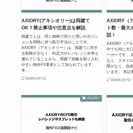
AXIORY(アキシオリー)は両建て
AXIORY
OK？禁止事項や注意点を解説
ト数・最大
説！
両建てとは、同じ銘柄で売りと買いのポジシ
ョンを同時に持つ取引手法のことです。
AXIORY（
AXIORY（アキシオリー）は、両建てに対す
中でも特に大
る制限が少なく、約定力やレバレッジ水準も
ーカーです。 
優れていることから、両建て戦略を取り入れ
なく、スキャル
やすい海外FX業者として知られています。
限がなく、自
本...
います。 本記事
2026年2月7日
2026年2月7日
AXIORY