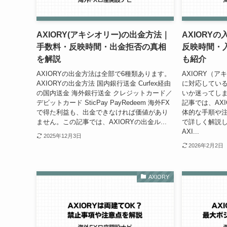
AXIORY(アキシオリー)の出金方法｜
AXIORY
手数料・反映時間・出金拒否の真相
反映時間・
を解説
も紹介
AXIORYの出金方法は全部で6種類あります。
AXIORY（
AXIORYの出金方法 国内銀行送金 Curfex経由
に対応してい
の国内送金 海外銀行送金 クレジットカード／
いか迷ってしま
デビットカード SticPay PayRedeem 海外FX
記事では、AX
で得た利益も、出金できなければ価値があり
体的な手順や
ません。この記事では、AXIORYの出金ル...
で詳しく解説し
AXI...
2025年12月3日
2026年2月2日
AXIORY